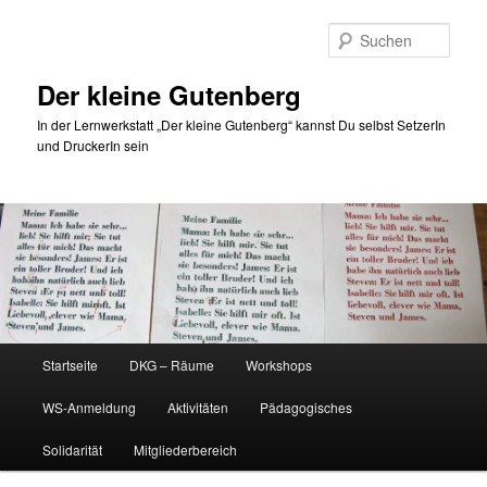
Zum
Inhalt
Such
wechseln
Der kleine Gutenberg
In der Lernwerkstatt „Der kleine Gutenberg“ kannst Du selbst SetzerIn
und DruckerIn sein
Hauptmenü
Startseite
DKG – Räume
Workshops
WS-Anmeldung
Aktivitäten
Pädagogisches
Solidarität
Mitgliederbereich