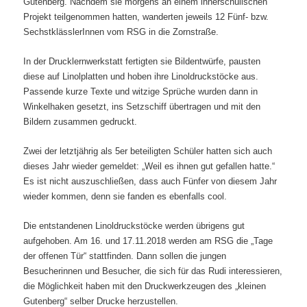
Gutenberg. Nachdem sie morgens an einem innerschulischen
Projekt teilgenommen hatten, wanderten jeweils 12 Fünf- bzw.
SechstklässlerInnen vom RSG in die Zornstraße.
In der Drucklernwerkstatt fertigten sie Bildentwürfe, pausten
diese auf Linolplatten und hoben ihre Linoldruckstöcke aus.
Passende kurze Texte und witzige Sprüche wurden dann in
Winkelhaken gesetzt, ins Setzschiff übertragen und mit den
Bildern zusammen gedruckt.
Zwei der letztjährig als 5er beteiligten Schüler hatten sich auch
dieses Jahr wieder gemeldet: „Weil es ihnen gut gefallen hatte.“
Es ist nicht auszuschließen, dass auch Fünfer von diesem Jahr
wieder kommen, denn sie fanden es ebenfalls cool.
Die entstandenen Linoldruckstöcke werden übrigens gut
aufgehoben. Am 16. und 17.11.2018 werden am RSG die „Tage
der offenen Tür“ stattfinden. Dann sollen die jungen
Besucherinnen und Besucher, die sich für das Rudi interessieren,
die Möglichkeit haben mit den Druckwerkzeugen des „kleinen
Gutenberg“ selber Drucke herzustellen.