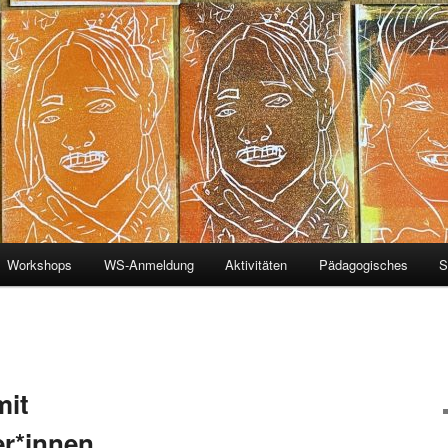
Workshops
WS-Anmeldung
Aktivitäten
Pädagogisches
S
mit
er*innen