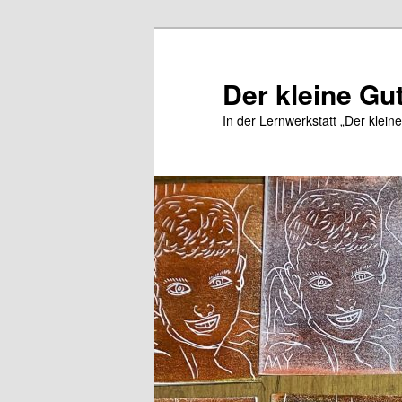
Zum
Zum
Inhalt
sekundären
wechseln
Inhalt
Der kleine Gu
wechseln
In der Lernwerkstatt „Der klein