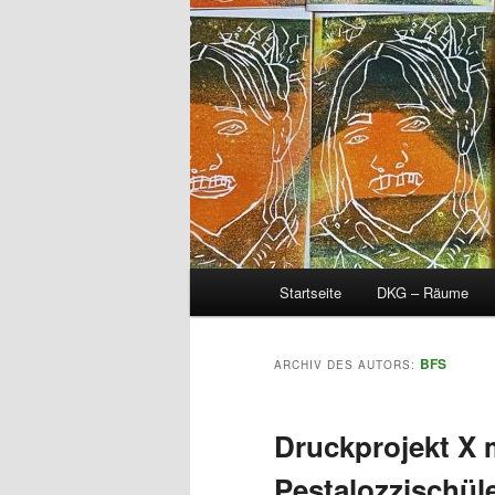
Hauptmenü
Startseite
DKG – Räume
BFS
ARCHIV DES AUTORS:
Druckprojekt X 
Pestalozzischül