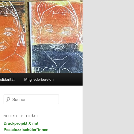
olidarität
Mitgliederbereich
S
u
c
h
NEUESTE BEITRÄGE
e
Druckprojekt X mit
n
Pestalozzischüler*innen