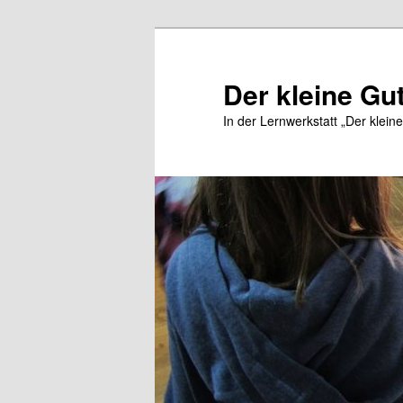
Zum
Inhalt
wechseln
Der kleine Gu
In der Lernwerkstatt „Der klein