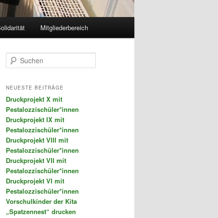
olidarität
Mitgliederbereich
S
u
c
h
NEUESTE BEITRÄGE
e
Druckprojekt X mit
n
Pestalozzischüler*innen
Druckprojekt IX mit
Pestalozzischüler*innen
Druckprojekt VIII mit
Pestalozzischüler*innen
Druckprojekt VII mit
Pestalozzischüler*innen
Druckprojekt VI mit
Pestalozzischüler*innen
Vorschulkinder der Kita
„Spatzennest“ drucken