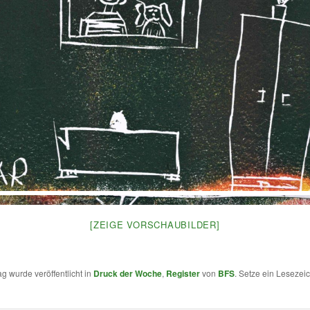
[ZEIGE VORSCHAUBILDER]
ag wurde veröffentlicht in
Druck der Woche
,
Register
von
BFS
. Setze ein Leseze