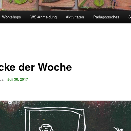
Workshops
WS-Anmeldung
Aktivitäten
Pädagogisches
S
cke der Woche
ht am
Juli 30, 2017