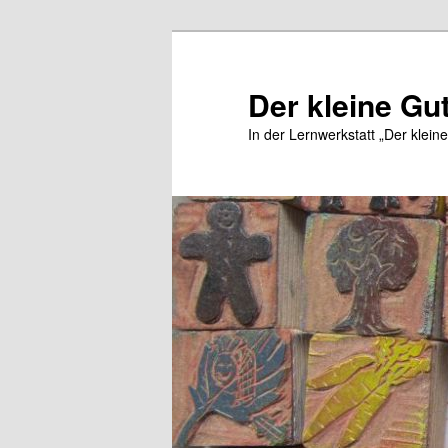
Zum
Inhalt
wechseln
Der kleine Gu
In der Lernwerkstatt „Der klein