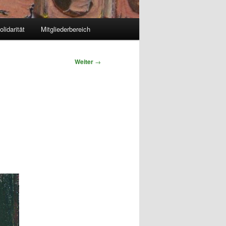
olidarität
Mitgliederbereich
Weiter
→