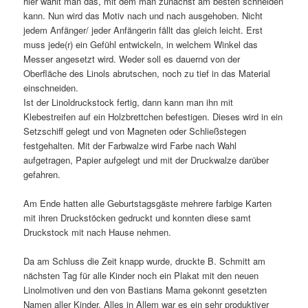
hier wählt man das, mit dem man zunächst am besten schneiden
kann. Nun wird das Motiv nach und nach ausgehoben. Nicht
jedem Anfänger/ jeder Anfängerin fällt das gleich leicht. Erst
muss jede(r) ein Gefühl entwickeln, in welchem Winkel das
Messer angesetzt wird. Weder soll es dauernd von der
Oberfläche des Linols abrutschen, noch zu tief in das Material
einschneiden.
Ist der Linoldruckstock fertig, dann kann man ihn mit
Klebestreifen auf ein Holzbrettchen befestigen. Dieses wird in ein
Setzschiff gelegt und von Magneten oder Schließstegen
festgehalten. Mit der Farbwalze wird Farbe nach Wahl
aufgetragen, Papier aufgelegt und mit der Druckwalze darüber
gefahren.
Am Ende hatten alle Geburtstagsgäste mehrere farbige Karten
mit ihren Druckstöcken gedruckt und konnten diese samt
Druckstock mit nach Hause nehmen.
Da am Schluss die Zeit knapp wurde, druckte B. Schmitt am
nächsten Tag für alle Kinder noch ein Plakat mit den neuen
Linolmotiven und den von Bastians Mama gekonnt gesetzten
Namen aller Kinder. Alles in Allem war es ein sehr produktiver