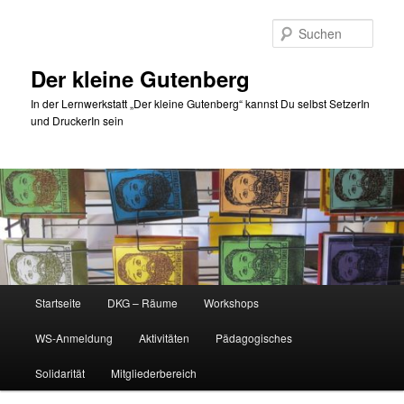
Zum
Inhalt
Such
wechseln
Der kleine Gutenberg
In der Lernwerkstatt „Der kleine Gutenberg“ kannst Du selbst SetzerIn
und DruckerIn sein
Hauptmenü
Startseite
DKG – Räume
Workshops
WS-Anmeldung
Aktivitäten
Pädagogisches
Solidarität
Mitgliederbereich