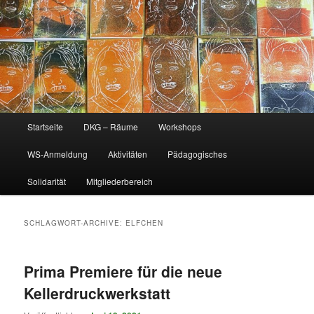
Hauptmenü
Startseite
DKG – Räume
Workshops
WS-Anmeldung
Aktivitäten
Pädagogisches
Solidarität
Mitgliederbereich
SCHLAGWORT-ARCHIVE:
ELFCHEN
Prima Premiere für die neue
Kellerdruckwerkstatt