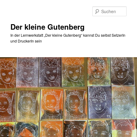
Zum
Zum
Inhalt
sekundären
Such
wechseln
Inhalt
wechseln
Der kleine Gutenberg
In der Lernwerkstatt „Der kleine Gutenberg“ kannst Du selbst SetzerIn
und DruckerIn sein