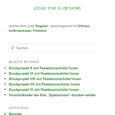
[ZEIGE EINE SLIDESHOW]
Veröffentlicht unter
Register
|
Verschlagwortet mit
Elfchen
,
Kellerwerkstatt
,
Premiere
S
u
c
h
NEUESTE BEITRÄGE
e
Druckprojekt X mit Pestalozzischüler*innen
n
Druckprojekt IX mit Pestalozzischüler*innen
Druckprojekt VIII mit Pestalozzischüler*innen
Druckprojekt VII mit Pestalozzischüler*innen
Druckprojekt VI mit Pestalozzischüler*innen
Vorschulkinder der Kita „Spatzennest“ drucken wieder
KATEGORIEN
Berichte